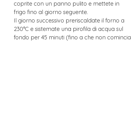
coprite con un panno pulito e mettete in
frigo fino al giorno seguente.
Il giorno successivo preriscaldate il forno a
230°C e sistemate una pirofila di acqua sul
fondo per 45 minuti (fino a che non comincia
a creare vapore). Procedete col taglio
andando leggermente sottopelle e infornate
per 30 minuti, poi portate la temperatura a
220°C, rimuovete la pirofila con l’acqua e
proseguite la cottura per altri 20 minuti.
PRECEDENTE
SUCCESSIVO
More from Mia_