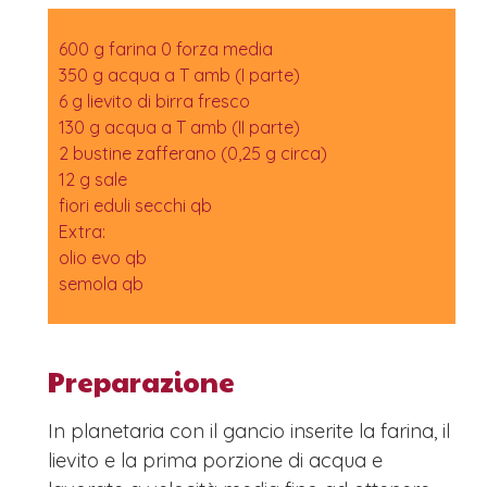
600 g farina 0 forza media
350 g acqua a T amb (I parte)
6 g lievito di birra fresco
130 g acqua a T amb (II parte)
2 bustine zafferano (0,25 g circa)
12 g sale
fiori eduli secchi qb
Extra:
olio evo qb
semola qb
Preparazione
In planetaria con il gancio inserite la farina, il
lievito e la prima porzione di acqua e