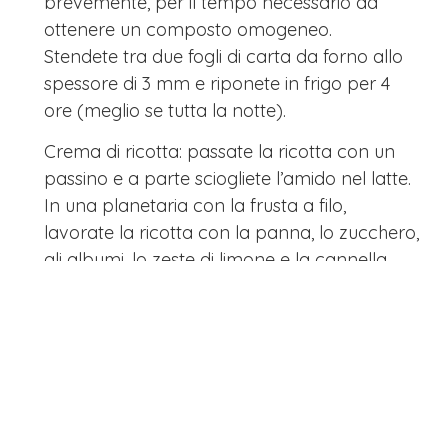
brevemente, per il tempo necessario ad
ottenere un composto omogeneo.
Stendete tra due fogli di carta da forno allo
spessore di 3 mm e riponete in frigo per 4
ore (meglio se tutta la notte).
Crema di ricotta: passate la ricotta con un
passino e a parte sciogliete l’amido nel latte.
In una planetaria con la frusta a filo,
lavorate la ricotta con la panna, lo zucchero,
gli albumi, lo zeste di limone e la cannella.
Versate l’amido e incorporatelo con una
spatolina in gomma, poi unite il rum.
Montaggio: rivestite uno stampo microforato
( o un ring come ho fatto io) del diametro di
18 cm, serbando da parte la frolla
eccedente.