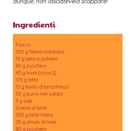
dunque, non lasciatevela scappare!
Ingredienti
Fiocco:
300 g farina manitoba
15 g latte in polvere
40 g zucchero
40 g tuorli (circa 2)
170 g latte
12 g lievito di birra fresco
50 g burro non salato
3 g sale
Crema al latte:
300 g latte intero
25 g amido di mais
80 g zucchero