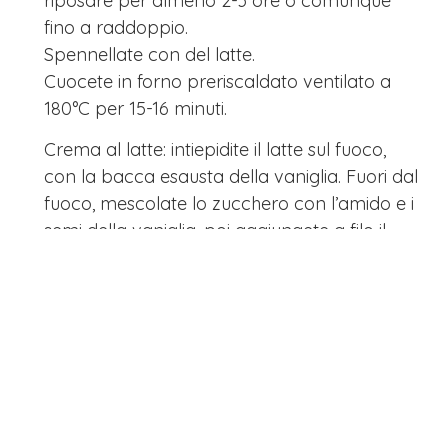
riposare per almeno 2-3 ore o comunque
fino a raddoppio.
Spennellate con del latte.
Cuocete in forno preriscaldato ventilato a
180°C per 15-16 minuti.
Crema al latte: intiepidite il latte sul fuoco,
con la bacca esausta della vaniglia. Fuori dal
fuoco, mescolate lo zucchero con l’amido e i
semi della vaniglia, poi aggiungete a filo il
latte caldo.
Rimettete il composto sul fuoco e fate
addensare, quindi coprite con pellicola a
contatto e fate raffreddare.
Una volta fredda, unite la ricotta e a parte
montate la panna. Unite ora i due composti,
miscelando poco per volta e delicatamente:
aiutatevi con una spatola in gomma.