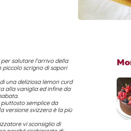
Mo
per salutare l’arrivo della
 piccolo scrigno di sapori
 di una deliziosa lemon curd
 alla vaniglia ed infine da
mabata.
 piuttosto semplice da
a versione svizzera è la più
zatore vi sconsiglio di
no perché rischiereste di