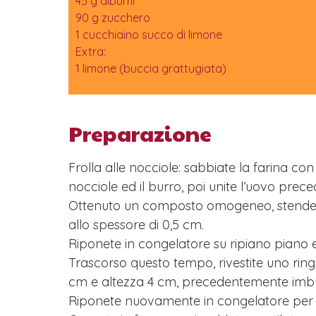
45 g albumi
90 g zucchero
1 cucchiaino succo di limone
Extra:
1 limone (buccia grattugiata)
Preparazione
Frolla alle nocciole: sabbiate la farina con
nocciole ed il burro, poi unite l’uovo prec
Ottenuto un composto omogeneo, stendete 
allo spessore di 0,5 cm.
Riponete in congelatore su ripiano piano e 
Trascorso questo tempo, rivestite uno ring
cm e altezza 4 cm, precedentemente imbu
Riponete nuovamente in congelatore per 