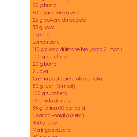
90 g burro
60 g zucchero a velo
25 g polvere di nocciole
35 g uovo
1 g sale
Lemon curd:
110 g succo di limone bio (circa 2 limoni)
100 g zucchero
20 g burro
2 uova
Crema pasticciera alla vaniglia:
50 g tuorli (3 medi)
100 g zucchero
15 amido di mais
35 g farina 00 per dolci
1 bacca vaniglia (semi)
450 g latte
Meringa svizzera: