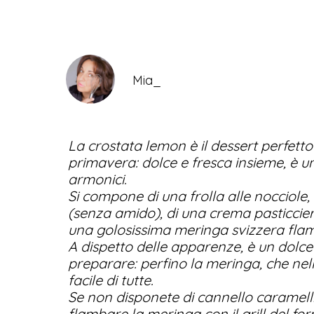
Mia_
La crostata lemon è il dessert perfetto 
primavera: dolce e fresca insieme, è un
armonici.
Si compone di una frolla alle nocciole,
(senza amido), di una crema pasticciera
una golosissima meringa svizzera fla
A dispetto delle apparenze, è un dolce
preparare: perfino la meringa, che nell
facile di tutte.
Se non disponete di cannello caramelliz
flambare la meringa con il grill del for