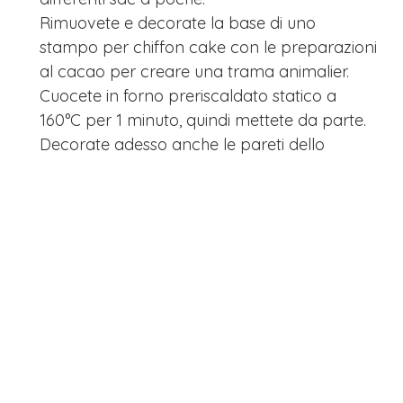
Rimuovete e decorate la base di uno
stampo per chiffon cake con le preparazioni
al cacao per creare una trama animalier.
Cuocete in forno preriscaldato statico a
160°C per 1 minuto, quindi mettete da parte.
Decorate adesso anche le pareti dello
stampo e cuocete in forno sempre per 1
minuto alla medesima temperatura.
Lasciate raffreddare e poi trasferite il
composto chiaro livellando in superficie.
Decorate anche la superficie del dolce e poi
cuocete sul secondo ripiano dal basso del
forno a 160°C per 30 minuti.
Capovolgete subito il dolce appena sfornato
e lasciate raffreddare completamente prima
di rimuovere dallo stampo.