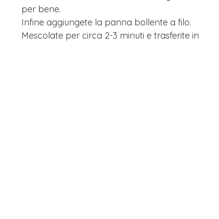
per bene.
Infine aggiungete la panna bollente a filo.
Mescolate per circa 2-3 minuti e trasferite in
un barattolo per farlo raffreddare e
condensare.
Una volta freddo, conservatelo in frigo ben
chiuso nel barattolo per almeno 6 ore,
meglio se per una notte.
Trascorso il tempo, montate con le fruste e
trasferite nel sac à poche.
Copertura al cioccolato: in una terrina,
mescolate il cioccolato sciolto a bagnomaria
con il burro di cacao fuso, fino ad ottenere
un composto omogeneo. Colate sul cake e
spatolate la superficie per distribuire anche
sui fianchi.