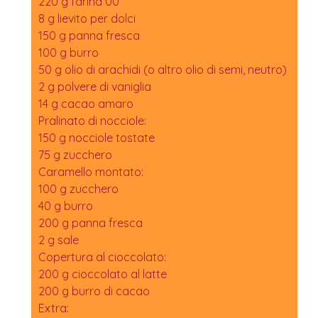
220 g farina 00
8 g lievito per dolci
150 g panna fresca
100 g burro
50 g olio di arachidi (o altro olio di semi, neutro)
2 g polvere di vaniglia
14 g cacao amaro
Pralinato di nocciole:
150 g nocciole tostate
75 g zucchero
Caramello montato:
100 g zucchero
40 g burro
200 g panna fresca
2 g sale
Copertura al cioccolato:
200 g cioccolato al latte
200 g burro di cacao
Extra: