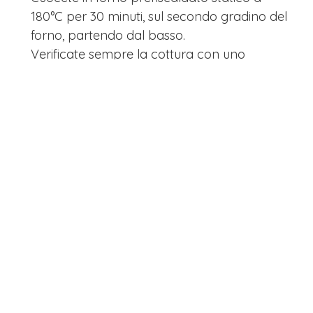
180°C per 30 minuti, sul secondo gradino del
forno, partendo dal basso.
Verificate sempre la cottura con uno
stecchino prima di sfornare.
Rimuovete il dolce dallo stampo e lasciate
raffreddare per 10 minuti.
Prima di servire, spolverizzate con zucchero
a velo.
PRECEDENTE
SUCCESSIVO
More from Mia_
Cheesecake al cioccolato (dai