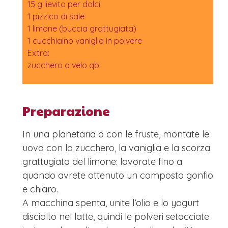
15 g lievito per dolci
1 pizzico di sale
1 limone (buccia grattugiata)
1 cucchiaino vaniglia in polvere
Extra:
zucchero a velo qb
Preparazione
In una planetaria o con le fruste, montate le
uova con lo zucchero, la vaniglia e la scorza
grattugiata del limone: lavorate fino a
quando avrete ottenuto un composto gonfio
e chiaro.
A macchina spenta, unite l’olio e lo yogurt
disciolto nel latte, quindi le polveri setacciate