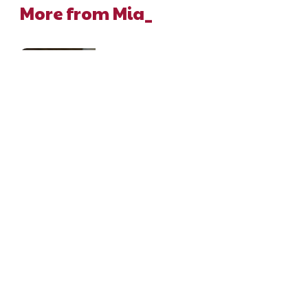
More from Mia_
Cheesecake al cioccolato (dai
bordi perfetti)
La cheesecake al cioccolato è la
risposta elegante a chi,
Cheesecake stracciatella e
Oreo
Quando l’aria è immobile e la
temperatura sale, la pasticceria