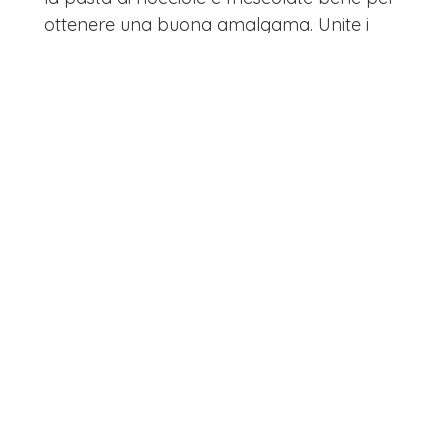
ottenere una buona amalgama. Unite i
cereali e la granella di nocciole.
Ganache al cioccolato: portate a leggera
ebollizione la panna e poi versate sul
cioccolato ridotto in piccoli pezzi. Spatolate
bene per ottenere una buona emulsione.
Decorazione ganache dorata: sciogliete il
cioccolato al caramello a bagnomaria e a
parte, scaldate la panna. Unite i due
ingredienti, lavorando bene per ottenere
una buona emulsione. Trasferite in una sac à
poche con beccuccio a punta sottile.
Montaggio: versate la composta di lamponi
nel guscio di frolla e livellate con una
spatola.