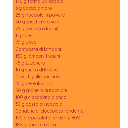
120 g farina 00 debole
6 g cacao amaro
25 g nocciole in polvere
50 g zucchero a velo
75 g burro (a dadini)
1 g sale
25 g uovo
Composta di lamponi:
150 g lamponi freschi
45 g zucchero
10 g succo di limone
Crunchy alle nocciole:
30 g cereali al riso
50 g granella di nocciole
100 g cioccolato bianco
30 g pasta di nocciole
Ganache al cioccolato fondente:
150 g cioccolato fondente 60%
185 g panna fresca