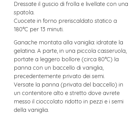
Dressate il guscio di frolla e livellate con una
spatola.
Cuocete in forno preriscaldato statico a
180°C per 13 minuti.
Ganache montata alla vaniglia: idratate la
gelatina. A parte, in una piccola casseruola,
portate a leggero bollore (circa 80°C) la
panna con un baccello di vaniglia,
precedentemente privato dei semi.
Versate la panna (privata del baccello) in
un contenitore alto e stretto dove avrete
messo il cioccolato ridotto in pezzi e i semi
della vaniglia.
Lasciate riposare per 2 minuti e poi
mescolate con una marisa.
Strizzate e sciogliete la gelatina e poi versate