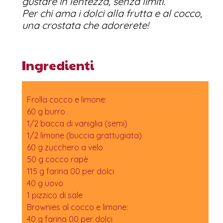
gustare in lentezza, senza limiti.
Per chi ama i dolci alla frutta e al cocco,
una crostata che adorerete!
Ingredienti
Frolla cocco e limone:
60 g burro
1/2 bacca di vaniglia (semi)
1/2 limone (buccia grattugiata)
60 g zucchero a velo
50 g cocco rapè
115 g farina 00 per dolci
40 g uovo
1 pizzico di sale
Brownies al cocco e limone:
40 g farina 00 per dolci