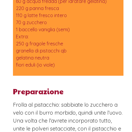
60 g acqua fredda (per idratare gelatina)
220 g panna fresca
110 g latte fresco intero
70 g zucchero
1 baccello vaniglia (semi)
Extra:
250 g fragole fresche
granella di pistacchi qb
gelatina neutra
fiori eduli (io viole)
Preparazione
Frolla al pistacchio: sabbiate lo zucchero a
velo con il burro morbido, quindi unite l’uovo.
Una volta che l’avrete incorporato tutto,
unite le polveri setacciate, con il pistacchio e