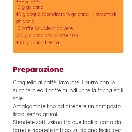
10 g gelatina
40 g acqua (per idratare gelatina) + cubetti di
ghiaccio
15 caffè solubile in polvere
330 g cioccolato al latte 40%
400 g panna fresca
Preparazione
Craquelin al caffè: lavorate il burro con lo
zucchero ed il caffè quindi unite la farina ed il
sale.
Amalgamate fino ad ottenere un composto
liscio, senza grumi.
Stendete sottilissimo tra due fogli di carta da
forno e riponete in frigo, su ripiano liscio, per