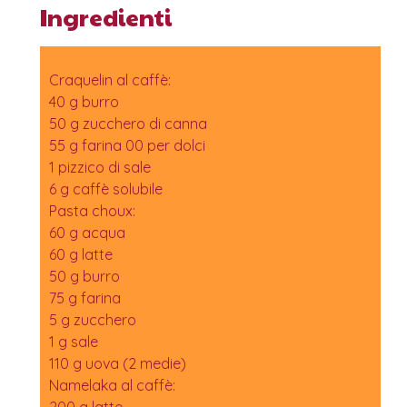
Ingredienti
Craquelin al caffè:
40 g burro
50 g zucchero di canna
55 g farina 00 per dolci
1 pizzico di sale
6 g caffè solubile
Pasta choux:
60 g acqua
60 g latte
50 g burro
75 g farina
5 g zucchero
1 g sale
110 g uova (2 medie)
Namelaka al caffè:
200 g latte