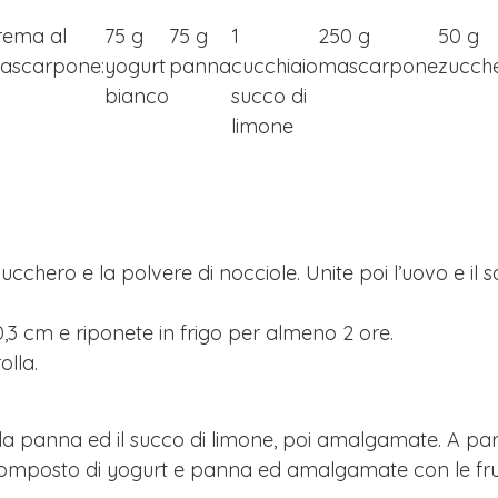
rema al
75 g
75 g
1
250 g
50 g
ascarpone:
yogurt
panna
cucchiaio
mascarpone
zucch
bianco
succo di
limone
o zucchero e la polvere di nocciole. Unite poi l’uovo e i
 0,3 cm e riponete in frigo per almeno 2 ore.
olla.
, la panna ed il succo di limone, poi amalgamate. A 
l composto di yogurt e panna ed amalgamate con le fru