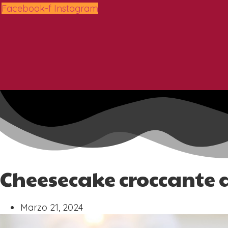
Vai
Facebook-f
Instagram
al
contenuto
Cheesecake croccante
Marzo 21, 2024