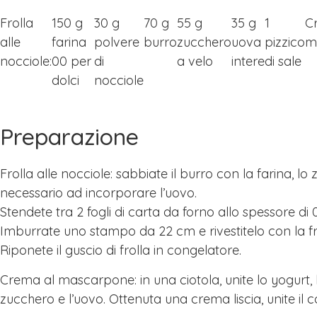
Frolla
150 g
30 g
70 g
55 g
35 g
1
C
alle
farina
polvere
burro
zucchero
uova
pizzico
m
nocciole:
00 per
di
a velo
intere
di sale
dolci
nocciole
Preparazione
Frolla alle nocciole: sabbiate il burro con la farina, l
necessario ad incorporare l’uovo.
Stendete tra 2 fogli di carta da forno allo spessore di
Imburrate uno stampo da 22 cm e rivestitelo con la fr
Riponete il guscio di frolla in congelatore.
Crema al mascarpone: in una ciotola, unite lo yogurt
zucchero e l’uovo. Ottenuta una crema liscia, unite i