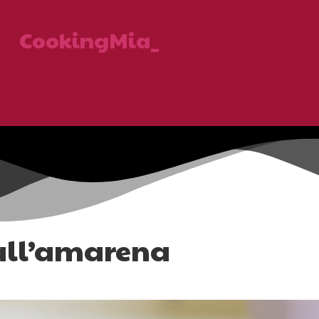
CookingMia_
 all’amarena