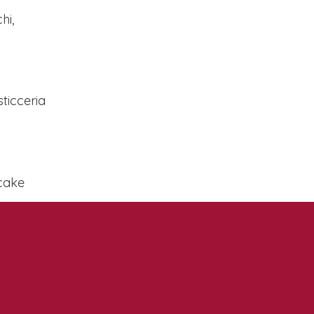
hi,
ticceria
cake