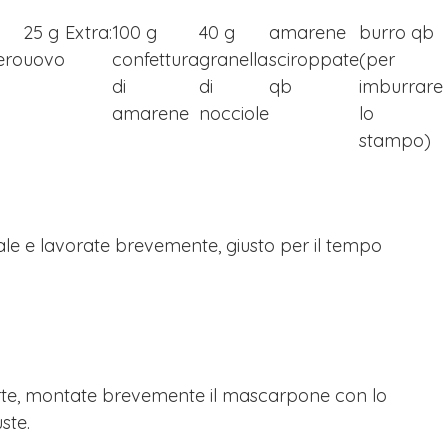
25 g
Extra:
100 g
40 g
amarene
burro qb
ero
uovo
confettura
granella
sciroppate
(per
di
di
qb
imburrare
amarene
nocciole
lo
stampo)
l sale e lavorate brevemente, giusto per il tempo
parte, montate brevemente il mascarpone con lo
ste.