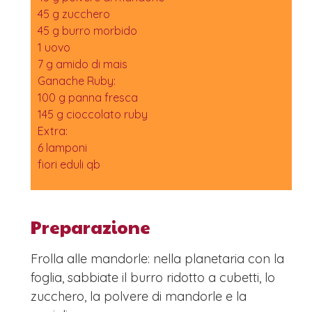
45 g zucchero
45 g burro morbido
1 uovo
7 g amido di mais
Ganache Ruby:
100 g panna fresca
145 g cioccolato ruby
Extra:
6 lamponi
fiori eduli qb
Preparazione
Frolla alle mandorle: nella planetaria con la
foglia, sabbiate il burro ridotto a cubetti, lo
zucchero, la polvere di mandorle e la