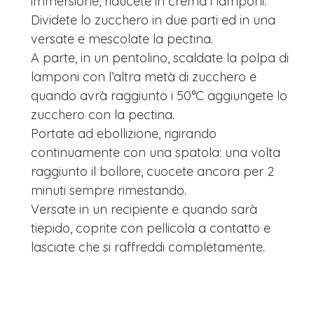
immersione, riducete in crema i lamponi.
Dividete lo zucchero in due parti ed in una
versate e mescolate la pectina.
A parte, in un pentolino, scaldate la polpa di
lamponi con l’altra metà di zucchero e
quando avrà raggiunto i 50°C aggiungete lo
zucchero con la pectina.
Portate ad ebollizione, rigirando
continuamente con una spatola: una volta
raggiunto il bollore, cuocete ancora per 2
minuti sempre rimestando.
Versate in un recipiente e quando sarà
tiepido, coprite con pellicola a contatto e
lasciate che si raffreddi completamente.
Versate nel guscio di frolla, livellate bene con
una spatola e riponete in frigo.
Ganache ruby: sciogliete il cioccolato ruby a