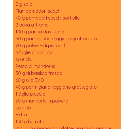
2 g sale
Flan pomodori secchi:
40 g pomodori secchi sott'olio
2 uova a T amb
100 g panna da cucina
50 g parmigiano reggiano grattugiato
20 g polvere di pistacchi
3 foglie di basilico
sale qb
Pesto di mandorle:
50 g di basilico fresco
60 g olio EVO
40 g parmigiano reggiano grattugiato
1 aglio piccolo
30 g mandorle in polvere
sale qb
Extra:
150 g burrata
250 g mix pomodori (datterino rosso, giallo e