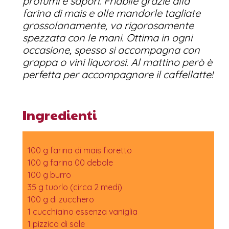
profumi e sapori. Friabile grazie alla
farina di mais e alle mandorle tagliate
grossolanamente, va rigorosamente
spezzata con le mani. Ottima in ogni
occasione, spesso si accompagna con
grappa o vini liquorosi. Al mattino però è
perfetta per accompagnare il caffellatte!
Ingredienti
100 g farina di mais fioretto
100 g farina 00 debole
100 g burro
35 g tuorlo (circa 2 medi)
100 g di zucchero
1 cucchiaino essenza vaniglia
1 pizzico di sale