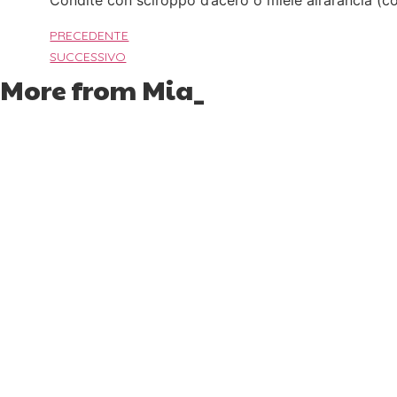
Condite con sciroppo d’acero o miele all’arancia (c
PRECEDENTE
SUCCESSIVO
More from Mia_