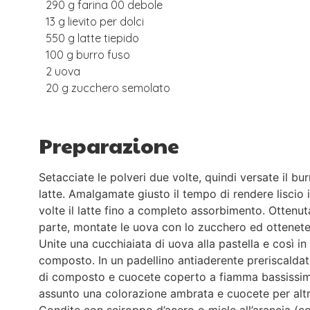
290 g farina 00 debole
13 g lievito per dolci
550 g latte tiepido
100 g burro fuso
2 uova
20 g zucchero semolato
Preparazione
Setacciate le polveri due volte, quindi versate il bu
latte. Amalgamate giusto il tempo di rendere liscio 
volte il latte fino a completo assorbimento. Ottenu
parte, montate le uova con lo zucchero ed ottenet
Unite una cucchiaiata di uova alla pastella e così in 
composto. In un padellino antiaderente preriscalda
di composto e cuocete coperto a fiamma bassissim
assunto una colorazione ambrata e cuocete per altr