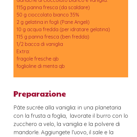
Ganache al cioccolato bianco e vaniglia:
115g panna fresca (da scaldare)
50 g cioccolato bianco 35%
2 g gelatina in fogli (Pane Angeli)
10 g acqua fredda (per idratare gelatina)
115 g panna fresca (ben fredda)
1/2 bacca di vaniglia
Extra:
fragole fresche qb
foglioline di menta qb
Preparazione
Pâte sucrée alla vaniglia: in una planetaria
con la frusta a foglia, lavorate il burro con lo
zucchero a velo, la vaniglia e la polvere di
mandorle. Aggiungete l’uovo, il sale e la