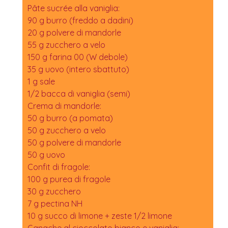
Pâte sucrée alla vaniglia:
90 g burro (freddo a dadini)
20 g polvere di mandorle
55 g zucchero a velo
150 g farina 00 (W debole)
35 g uovo (intero sbattuto)
1 g sale
1/2 bacca di vaniglia (semi)
Crema di mandorle:
50 g burro (a pomata)
50 g zucchero a velo
50 g polvere di mandorle
50 g uovo
Confit di fragole:
100 g purea di fragole
30 g zucchero
7 g pectina NH
10 g succo di limone + zeste 1/2 limone