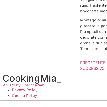
rum. Trasferit
bocchetta media
Montaggio: aiu
glassate la par
Riempiteli con
decorate con a
granella di pist
Terminate spol
PRECEDENTE
SUCCESSIVO
CookingMia_
©2021 by ColonnaWeb
Privacy Policy
Cookie Policy