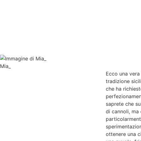
Mia_
Ecco una vera 
tradizione sicil
che ha richiest
perfezionament
saprete che sul
di cannoli, ma
particolarment
sperimentazion
ottenere una c