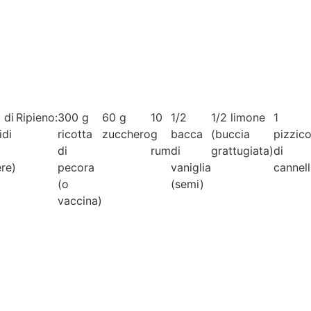
o di
Ripieno:
300 g
60 g
10
1/2
1/2 limone
1
idi
ricotta
zucchero
g
bacca
(buccia
pizzic
di
rum
di
grattugiata)
di
ere)
pecora
vaniglia
cannel
(o
(semi)
vaccina)