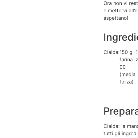
Ora non vi res
e mettervi all’o
aspettano!
Ingredi
Cialda:
150 g
1
farina
00
(media
forza)
Prepar
Cialda: a mano
tutti gli ingre