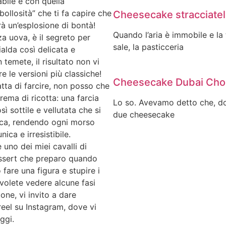
abile e con quella
“bollosità” che ti fa capire che
Cheesecake stracciatel
à un’esplosione di bontà!
Quando l’aria è immobile e la
a uova, è il segreto per
sale, la pasticceria
alda così delicata e
temete, il risultato non vi
e le versioni più classiche!
Cheesecake Dubai Cho
atta di farcire, non posso che
crema di ricotta: una farcia
Lo so. Avevamo detto che, d
sì sottile e vellutata che si
due cheesecake
cca, rendendo ogni morso
ica e irresistibile.
 uno dei miei cavalli di
dessert che preparo quando
fare una figura e stupire i
 volete vedere alcune fasi
one, vi invito a dare
reel su Instagram, dove vi
ggi.