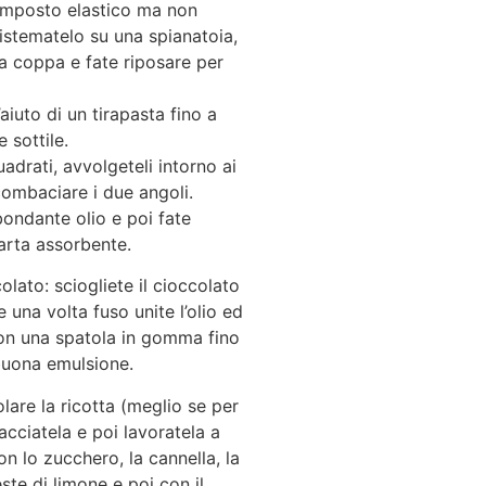
omposto elastico ma non
istematelo su una spianatoia,
a coppa e fate riposare per
aiuto di un tirapasta fino a
e sottile.
adrati, avvolgeteli intorno ai
 combaciare i due angoli.
bondante olio e poi fate
arta assorbente.
olato: sciogliete il cioccolato
una volta fuso unite l’olio ed
n una spatola in gomma fino
buona emulsione.
olare la ricotta (meglio se per
acciatela e poi lavoratela a
n lo zucchero, la cannella, la
este di limone e poi con il