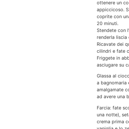
ottenere un c
appiccicoso. S
coprite con un
20 minuti.
Stendete con l’
renderla liscia 
Ricavate dei qu
cilindri e fate
Friggete in ab
asciugare su c
Glassa al ciocc
a bagnomaria e 
amalgamate co
ad avere una 
Farcia: fate sc
una notte), set
crema prima co
vaniglia e lo z