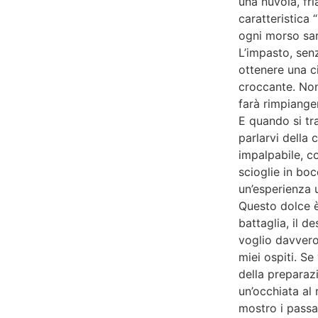
una nuvola, fri
caratteristica 
ogni morso sar
L’impasto, senz
ottenere una ci
croccante. Non 
farà rimpianger
E quando si tr
parlarvi della 
impalpabile, co
scioglie in bo
un’esperienza un
Questo dolce è
battaglia, il 
voglio davvero 
miei ospiti. Se
della preparazi
un’occhiata al 
mostro i passa