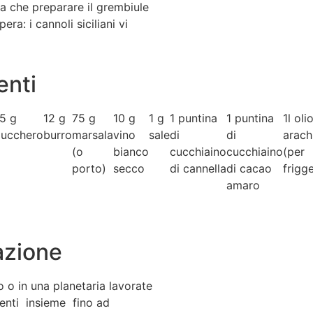
ta che preparare il grembiule
pera: i cannoli siciliani vi
enti
5 g
12 g
75 g
10 g
1 g
1 puntina
1 puntina
1l oli
zucchero
burro
marsala
vino
sale
di
di
arach
(o
bianco
cucchiaino
cucchiaino
(per
porto)
secco
di cannella
di cacao
frigg
amaro
azione
 o in una planetaria lavorate
dienti insieme fino ad