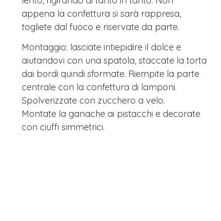
lento, rigirando di tanto in tanto. Non
appena la confettura si sarà rappresa,
togliete dal fuoco e riservate da parte.
Montaggio: lasciate intiepidire il dolce e
aiutandovi con una spatola, staccate la torta
dai bordi quindi sformate. Riempite la parte
centrale con la confettura di lamponi.
Spolverizzate con zucchero a velo.
Montate la ganache ai pistacchi e decorate
con ciuffi simmetrici.
Terminate sistemando su tutto il perimetro
dei lamponi freschi e pistacchi interi sulla
superficie.
PRECEDENTE
SUCCESSIVO