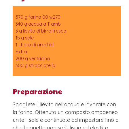
570 g farina 00 w270
340 g acqua a T amb
3 g lievito di birra fresco
15 g sale
1 Lt olio di arachidi
Extra:
200 g ventricina
300 g stracciatella
Preparazione
Sciogliete il lievito nell’acqua e lavorate con
la farina. Ottenuto un composto omogeneo
unite il sale e continuate ad impastare fino a
che il panetto non sarà liscio ed elastico.