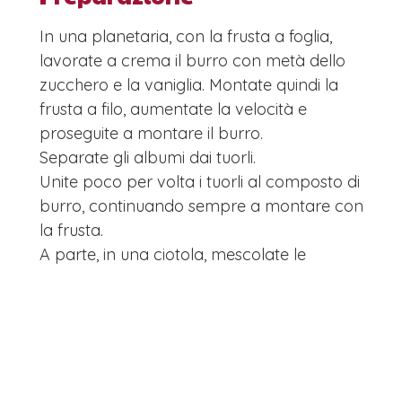
In una planetaria, con la frusta a foglia,
lavorate a crema il burro con metà dello
zucchero e la vaniglia. Montate quindi la
frusta a filo, aumentate la velocità e
proseguite a montare il burro.
Separate gli albumi dai tuorli.
Unite poco per volta i tuorli al composto di
burro, continuando sempre a montare con
la frusta.
A parte, in una ciotola, mescolate le
mandorle precedentemente ridotte in
polvere con un mixer, il cacao, lo zucchero a
velo, il sale, il lievito in polvere e l’amido di
mais.
Unite il composto secco al burro poche
cucchiaiate alla volta, continuando a