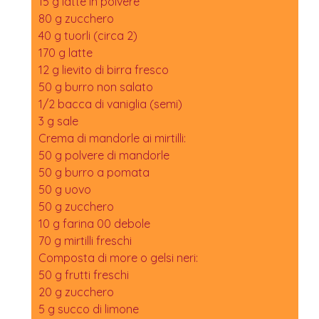
15 g latte in polvere
80 g zucchero
40 g tuorli (circa 2)
170 g latte
12 g lievito di birra fresco
50 g burro non salato
1/2 bacca di vaniglia (semi)
3 g sale
Crema di mandorle ai mirtilli:
50 g polvere di mandorle
50 g burro a pomata
50 g uovo
50 g zucchero
10 g farina 00 debole
70 g mirtilli freschi
Composta di more o gelsi neri:
50 g frutti freschi
20 g zucchero
5 g succo di limone