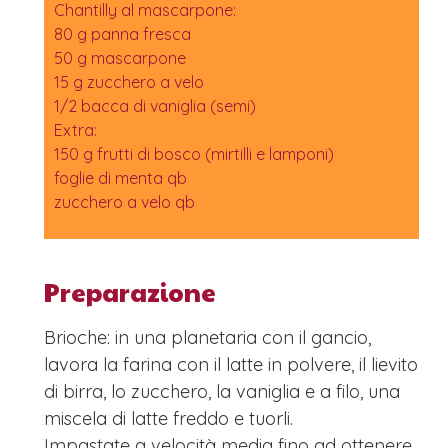
Chantilly al mascarpone:
80 g panna fresca
50 g mascarpone
15 g zucchero a velo
1/2 bacca di vaniglia (semi)
Extra:
150 g frutti di bosco (mirtilli e lamponi)
foglie di menta qb
zucchero a velo qb
Preparazione
Brioche: in una planetaria con il gancio,
lavora la farina con il latte in polvere, il lievito
di birra, lo zucchero, la vaniglia e a filo, una
miscela di latte freddo e tuorli.
Impastate a velocità media fino ad ottenere