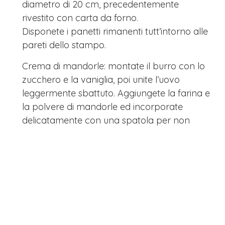
diametro di 20 cm, precedentemente
rivestito con carta da forno.
Disponete i panetti rimanenti tutt’intorno alle
pareti dello stampo.
Crema di mandorle: montate il burro con lo
zucchero e la vaniglia, poi unite l’uovo
leggermente sbattuto. Aggiungete la farina e
la polvere di mandorle ed incorporate
delicatamente con una spatola per non
sgonfiare troppo il composto. Coprite con
pellicola e riponete in frigo fino ad utilizzo.
Montaggio I: trasferite la crema di mandorle
in una sac à poche e dressate il centro e gli
angoli del dolce, poi livellate con una
spatola. Disponete i mirtilli nella crema di
mandorle.